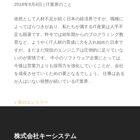
2018年9月4日
|
IT業界のこと
依然として人材不足が続く日本の経済界ですが、職種に
よってばらつきがあり、私たちが属するIT産業は人手不
足も顕著です。昨今では幼年期からのプログラミング教
育など、ようやくIT人材の育成に力を入れ始めた日本で
すが、まだまだ現役のエンジニアは圧倒的に足りていな
いのが実情です。 中小のソフトウェア企業にとっては、
今後は営業力よりも採用力を強化していくことが、会社
を成長させていくための要となるでしょう。 仕事はある
が人はいない状態が続いているIT業界...
« 前のエントリー
株式会社キーシステム