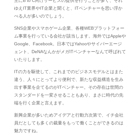
主にB to C向けサービスの提供を行うことが多く、それ
ゆえIT業界やIT企業と聞くと、ITベンチャーを思い浮か
べる人が多いのでしょう。
SNS企業やスマホゲーム企業、各種WEBプラットフォー
ム事業を行っている会社が該当します。海外ではAppleや
Google、Facebook。日本ではYahooやサイバーエージ
ェント、DeNAなんかがメガITベンチャーなんて呼ばれて
いたりします。
ITの力を駆使して、これまでのビジネスモデルとはまた
違う、人々にとってより便利で、新たな収益構造を生み
出す事業を企てるのがITベンチャー。その存在は世間の
スタンダードを一変させることもあり、まさに時代の先
端を行く企業と言えます。
新興企業が多いためアイデアと行動力次第で、イチ会社
員だとしても多くの裁量をもって働くことができるのは
魅力ですね。