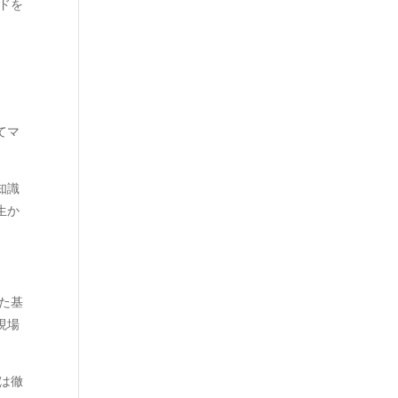
ドを
てマ
知識
生か
た基
現場
は徹