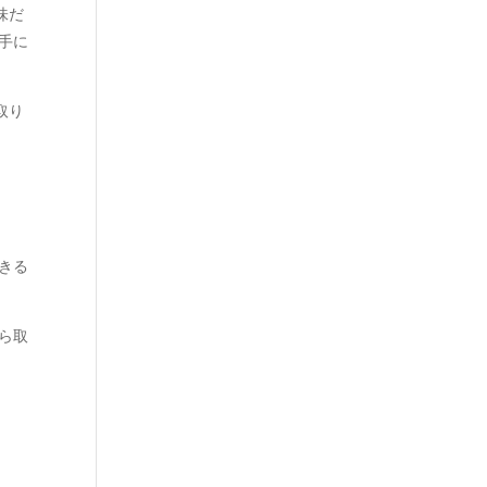
味だ
手に
取り
きる
ら取