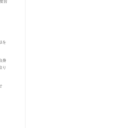
度合
似を
自身
取り
せ